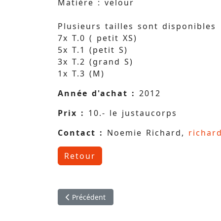
Matière : velour
Plusieurs tailles sont disponibles
7x T.0 ( petit XS)
5x T.1 (petit S)
3x T.2 (grand S)
1x T.3 (M)
Année d'achat :
2012
Prix :
10.- le justaucorps
Contact :
Noemie Richard,
richar
Retour
Article précédent : Ancien justaucorps de soci
Précédent