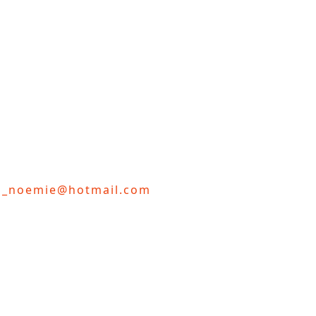
d_noemie@hotmail.com
été rouge