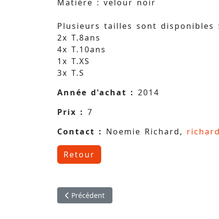
Matière : velour noir
Plusieurs tailles sont disponibles 
2x T.8ans
4x T.10ans
1x T.XS
3x T.S
Année d'achat :
2014
Prix :
7
Contact :
Noemie Richard,
richar
Retour
Article précédent : Ancien justaucorps de socié
Précédent