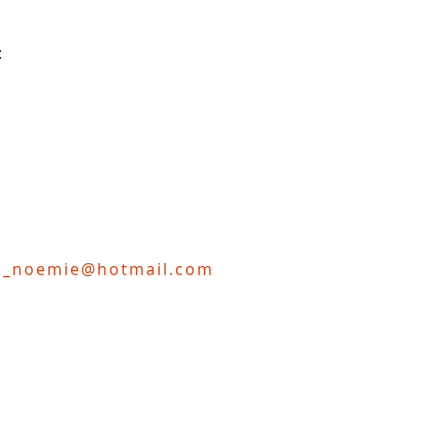
:
d_noemie@hotmail.com
té